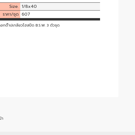
Size.
1/8x40
ราคา/ชุด
607
อกต๊าปเกลียวไฮสปีด B.S.W. 3 ตัวชุด
้า