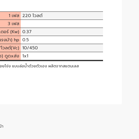
1 เฟส
220 โวลต์
3 เฟส
เตอร์ (Kw)
0.37
แรงม้า) hp
0.5
/โวลต์(Vc)
10/450
ิ้ว) ดูดxส่ง
1x1
ดหอยโข่ง แบบล่อน้ำด้วยตัวเอง ผลิตจากสแตนเลส
้า